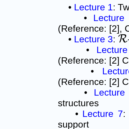
•
Lecture 1
: Tw
•
Lecture
(Reference: [2], 
R
•
Lecture 3
:
R
•
Lectur
(Reference: [2] C
•
Lectu
(Reference: [2] C
•
Lecture
structures
•
Lecture 7
:
support