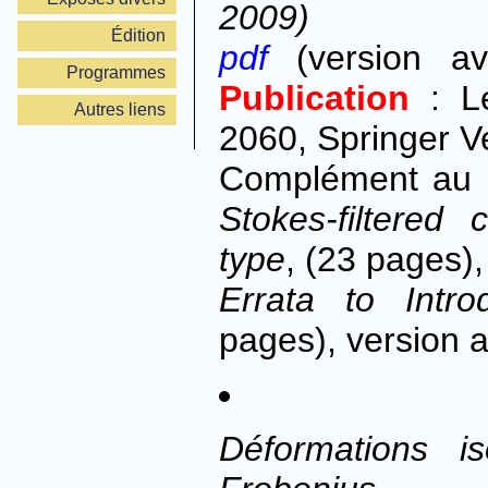
2009)
Édition
pdf
(version av
Programmes
Publication
: Le
Autres liens
2060, Springer Ve
Complément au 
Stokes-filtered 
type
, (23 pages),
Errata to Intro
pages), version a
Déformations i