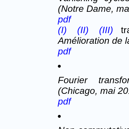
(Notre Dame, ma
pdf
(I)
(II)
(III)
tra
Amélioration de l
pdf
Fourier transf
(Chicago, mai 20
pdf