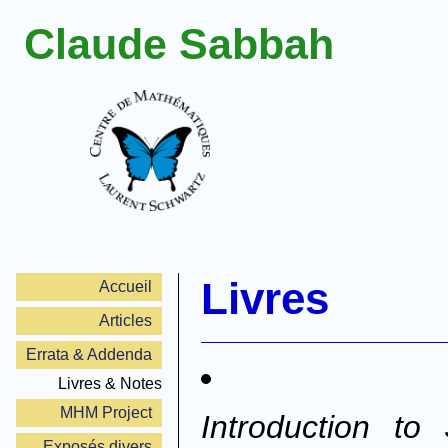
Claude Sabbah
Livres
Accueil
Articles
Errata & Addenda
Livres & Notes
MHM Project
Introduction to
Exposés divers